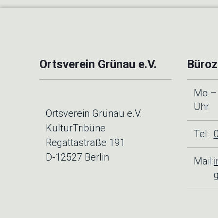
Ortsverein Grünau e.V.
Büroz
Mo – 
Uhr
Ortsverein Grünau e.V.
KulturTribüne
Tel:
Regattastraße 191
D-12527 Berlin
Mail: