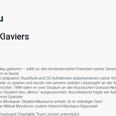
u
Klaviers
skau geboren – zählt zu den bedeutendsten Pianisten seiner Genera
rt er heute
 Liedpianist. Rundfunk-und CD-Aufnahmen dokumentieren seine Virt
ier zu spielen und wurde seit seinem siebten Lebensjahr an der 
errichtet. 1994 nahm er sein Studium an der Russischen Gnessin-Ak
ter Student des Jahres“ ausgezeichnet. Anschließend folgte ein A
ernd Goetzke.
s Moskauer Skrjabin-Museums erhielt, ist er ständiger Gast
war Mikhail Mordvinov zudem Heinrich-Neuhaus-Stipendiat.
eyboard Charitable Trust London unterstützt.