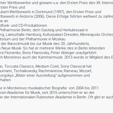
eicher Wettbewerbe und gewann u.a. den Ersten Preis des XII. Inte
sten Preis und
hubert-Wettbewerb in Dortmund (1997), den Ersten Preis und
tbewerb in Andorra (2006). Diese Erfolge führten weltweit zu zahlre
me an
funk- und CD-Produktionen.
Philharmonie Berlin, dem Gasteig und Herkulessaal in
g, Laeiszhalle Hamburg, Kulturpalast Dresden, Minneapolis Orchest
orium und der Philharmonie in Moskau.
 der Barockmusik bis zur Musik des 20. Jahrhunderts,
 Neue Musik. So hat er mehrere Werke des in Berlin lebenden
Filonenko, Boris Filanovsky, Peter Ablinger uraufgeführt
h Mordvinov auch der Kammermusik. 2013 wurde er Mitglied des E
in, Toccata Classics, Medium Coeli, Sony Classical hat
chumann, Tschaikowsky, Rachmaninow, Rameau, Mozart,
sorgskys „Bilder einer Ausstellung“ aufgenommen und
halten.
te in Mordvinovs musikalischer Biografie: von 2004 bis 2011
sin-Akademie für Musik, seit 2016 unterrichtet er an der
 der Internationalen Rubinstein Akademie in Berlin. Oft gibt er auc