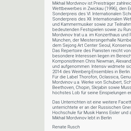
Mikhail Mordvinov ist Preisträger zahlr
Wettbewerbes in Zwickau (1996), den Er
Sonderpreis des VI. Internationalen Sc
Sonderpreis des XII. Internationalen Wet
und Kammermusiker sowie zur Teilnah
bedeutenden Festspielen sowie zu Rund
Mordvinov trat u.a. im Konzerthaus und 
München, der Meistersingerhalle Nürnber
dem Sejong Art Center Seoul, Konservat
Das Repertoire des Pianisten reicht von
besondere Interessen liegen im Bereich
KomponistInnen Chris Newman, Alexandra 
und aufgenommen. Intensiv widmete sic
2014 des Weinberg-Ensembles in Berlin.
Für die Label Thorofon, Oclassica, Genu
Mordvinov u.a. Werke von Schubert, S
Beethoven, Chopin, Skrjabin sowie Mus
höchstes Lob für seine Einspielungen er
Das Unterrichten ist eine weitere Facet
unterrichtete er an der Russischen Gnes
Hochschule für Musik Hanns Eisler und an
Mikhail Mordvinov lebt in Berlin
Renate Rusch