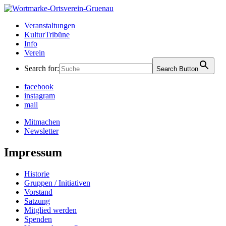
Skip
to
Ortsverein Grünau
Veranstaltungen und Angebote in Ihrem Bezirk
Veranstaltungen
content
KulturTribüne
Info
Verein
Search for:
Search Button
facebook
instagram
mail
Mitmachen
Newsletter
Impressum
Historie
Gruppen / Initiativen
Vorstand
Satzung
Mitglied werden
Spenden