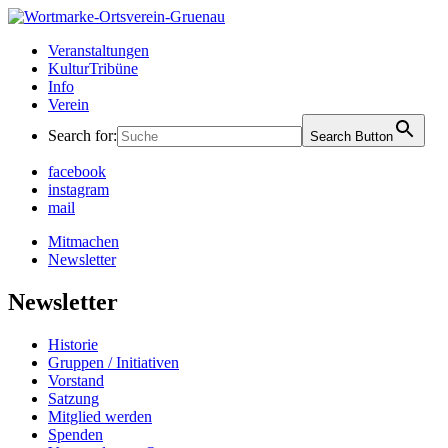
Skip
to
Ortsverein Grünau
Veranstaltungen und Angebote in Ihrem Bezirk
Veranstaltungen
content
KulturTribüne
Info
Verein
Search for:
Search Button
facebook
instagram
mail
Mitmachen
Newsletter
Newsletter
Historie
Gruppen / Initiativen
Vorstand
Satzung
Mitglied werden
Spenden