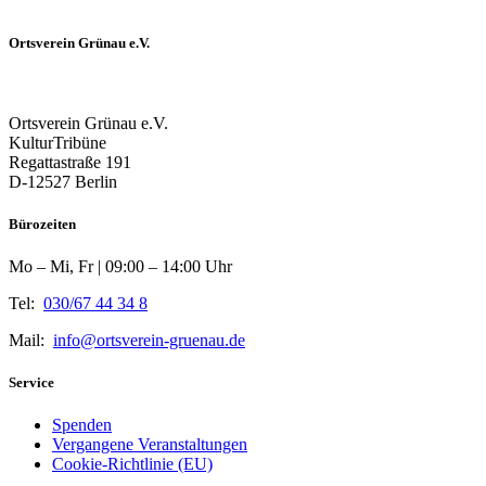
Ortsverein Grünau e.V.
Ortsverein Grünau e.V.
KulturTribüne
Regattastraße 191
D-12527 Berlin
Bürozeiten
Mo – Mi, Fr | 09:00 – 14:00 Uhr
Tel:
030/67 44 34 8
Mail:
info@ortsverein-gruenau.de
Service
Spenden
Vergangene Veranstaltungen
Cookie-Richtlinie (EU)