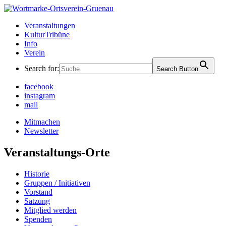
Skip
to
Ortsverein Grünau
Veranstaltungen und Angebote in Ihrem Bezirk
Veranstaltungen
content
KulturTribüne
Info
Verein
Search for:
Search Button
facebook
instagram
mail
Mitmachen
Newsletter
Veranstaltungs-Orte
Historie
Gruppen / Initiativen
Vorstand
Satzung
Mitglied werden
Spenden