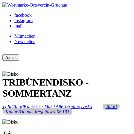
Skip
to
Ortsverein Grünau
Veranstaltungen und Angebote in Ihrem Bezirk
facebook
content
instagram
mail
Mitmachen
Newsletter
Zurück
TRIBÜNENDISKO -
SOMMERTANZ
11
Jul
20:30
Konzerte / Musik
Alle Termine,
Disko
20:30
KulturTribüne
, Regattastraße 191
Zeit