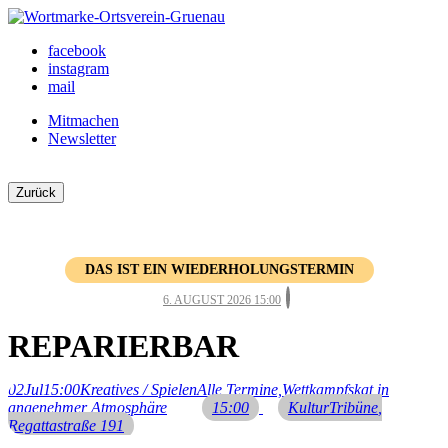
Skip
to
Ortsverein Grünau
Veranstaltungen und Angebote in Ihrem Bezirk
facebook
content
instagram
mail
Mitmachen
Newsletter
Zurück
DAS IST EIN WIEDERHOLUNGSTERMIN
6. AUGUST 2026 15:00
REPARIERBAR
02
Jul
15:00
Kreatives / Spielen
Alle Termine,
Wettkampfskat in
angenehmer Atmosphäre
15:00
KulturTribüne
,
Regattastraße 191