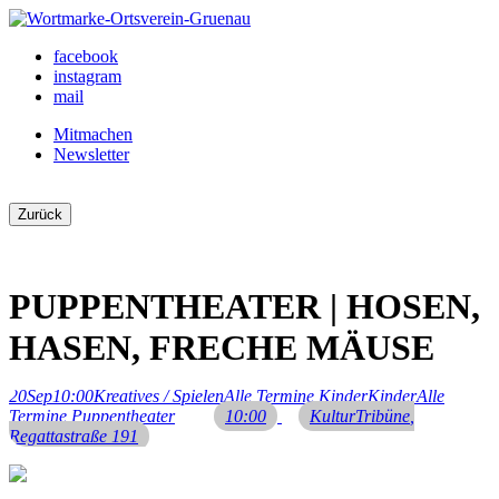
Skip
to
Ortsverein Grünau
Veranstaltungen und Angebote in Ihrem Bezirk
facebook
content
instagram
mail
Mitmachen
Newsletter
Zurück
PUPPENTHEATER | HOSEN,
HASEN, FRECHE MÄUSE
20
Sep
10:00
Kreatives / Spielen
Alle Termine,
Kinder
Kinder
Alle
Termine,
Puppentheater
10:00
KulturTribüne
,
Regattastraße 191