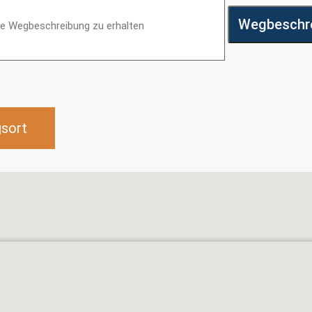
Wegbeschre
gsort