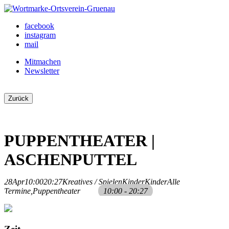
Skip
to
Ortsverein Grünau
Veranstaltungen und Angebote in Ihrem Bezirk
facebook
content
instagram
mail
Mitmachen
Newsletter
Zurück
PUPPENTHEATER |
ASCHENPUTTEL
28
Apr
10:00
20:27
Kreatives / Spielen
Kinder
Kinder
Alle
Termine,
Puppentheater
10:00 - 20:27