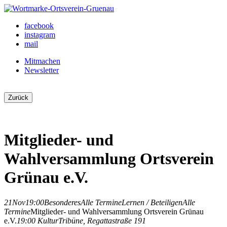
Skip
to
Ortsverein Grünau
Veranstaltungen und Angebote in Ihrem Bezirk
facebook
content
instagram
mail
Mitmachen
Newsletter
Zurück
Mitglieder- und
Wahlversammlung Ortsverein
Grünau e.V.
21
Nov
19:00
Besonderes
Alle Termine
Lernen / Beteiligen
Alle
Termine
Mitglieder- und Wahlversammlung Ortsverein Grünau
e.V.
19:00
KulturTribüne
, Regattastraße 191