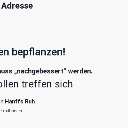
| Adresse
en bepflanzen!
muss „nachgebessert“ werden.
ollen treffen sich
in
Hanffs Ruh
 mitbringen.