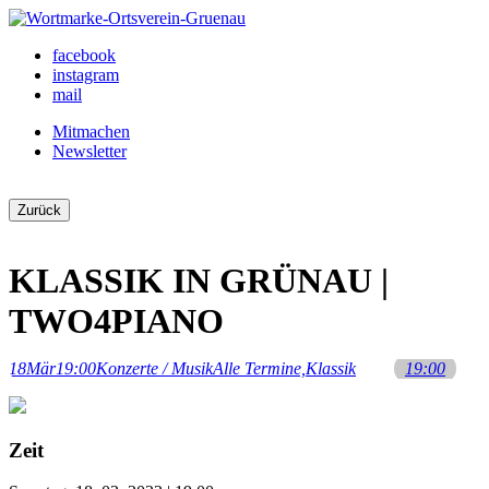
Skip
to
Ortsverein Grünau
Veranstaltungen und Angebote in Ihrem Bezirk
facebook
content
instagram
mail
Mitmachen
Newsletter
Zurück
KLASSIK IN GRÜNAU |
TWO4PIANO
18
Mär
19:00
Konzerte / Musik
Alle Termine,
Klassik
19:00
Zeit