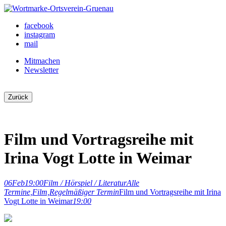
Skip
to
Ortsverein Grünau
Veranstaltungen und Angebote in Ihrem Bezirk
facebook
content
instagram
mail
Mitmachen
Newsletter
Zurück
Film und Vortragsreihe mit
Irina Vogt Lotte in Weimar
06
Feb
19:00
Film / Hörspiel / Literatur
Alle
Termine,
Film,
Regelmäßiger Termin
Film und Vortragsreihe mit Irina
Vogt Lotte in Weimar
19:00