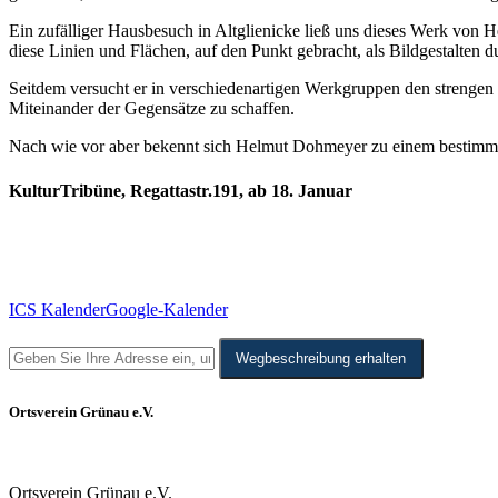
Ein zufälliger Hausbesuch in Altglienicke ließ uns dieses Werk von 
diese Linien und Flächen, auf den Punkt gebracht, als Bildgestalten d
Seitdem versucht er in verschiedenartigen Werkgruppen den strenge
Miteinander der Gegensätze zu schaffen.
Nach wie vor aber bekennt sich Helmut Dohmeyer zu einem bestim
KulturTribüne, Regattastr.191, ab 18. Januar
ICS Kalender
Google-Kalender
Wegbeschreibung erhalten
Ortsverein Grünau e.V.
Ortsverein Grünau e.V.