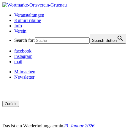
Skip
to
Ortsverein Grünau
Veranstaltungen und Angebote in Ihrem Bezirk
Veranstaltungen
content
KulturTribüne
Info
Verein
Search for:
Search Button
facebook
instagram
mail
Mitmachen
Newsletter
Zurück
Das ist ein Wiederholungstermin
20. Januar 2026