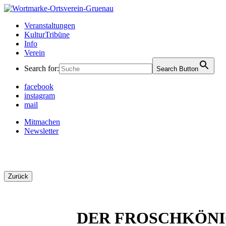
Skip
to
Ortsverein Grünau
Veranstaltungen und Angebote in Ihrem Bezirk
Veranstaltungen
content
KulturTribüne
Info
Verein
Search for:
Search Button
facebook
instagram
mail
Mitmachen
Newsletter
Zurück
DER FROSCHKÖN