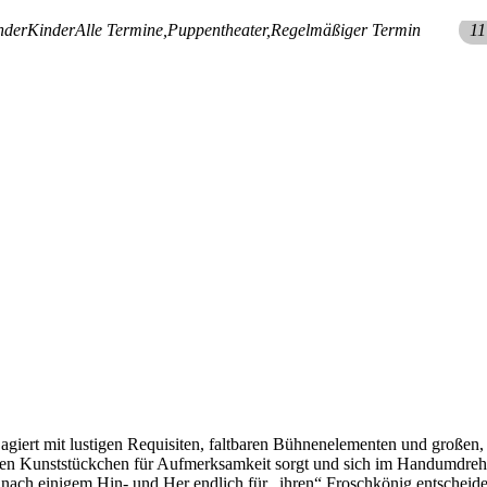
nder
Kinder
Alle Termine,
Puppentheater,
Regelmäßiger Termin
11
iert mit lustigen Requisiten, faltbaren Bühnenelementen und großen, 
lsten Kunststückchen für Aufmerksamkeit sorgt und sich im Handumdr
ch nach einigem Hin- und Her endlich für „ihren“ Froschkönig entschei