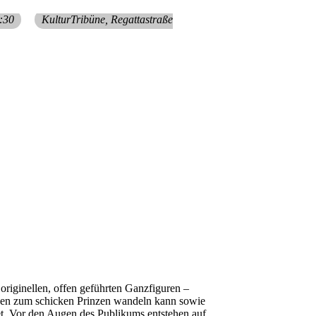
:30
KulturTribüne
, Regattastraße
originellen, offen geführten Ganzfiguren –
ehen zum schicken Prinzen wandeln kann sowie
det. Vor den Augen des Publikums entstehen auf