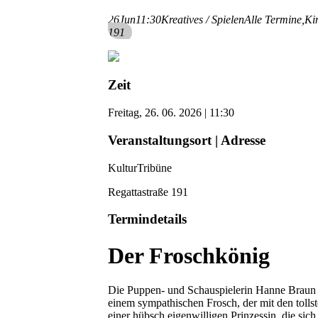
26
Jun
11:30
Kreatives / Spielen
Alle Termine,
Ki
191
Zeit
Freitag, 26. 06. 2026 | 11:30
Veranstaltungsort | Adresse
KulturTribüne
Regattastraße 191
Termindetails
Der Froschkönig
Die Puppen- und Schauspielerin Hanne Braun ag
einem sympathischen Frosch, der mit den tol
einer hübsch eigenwilligen Prinzessin, die si