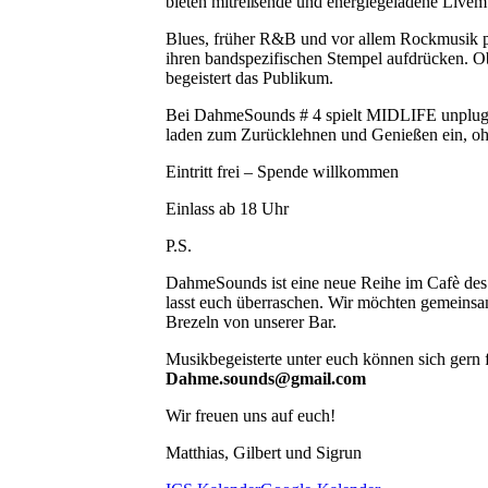
bieten mitreißende und energiegeladene Livemu
Blues, früher R&B und vor allem Rockmusik p
ihren bandspezifischen Stempel aufdrücken. O
begeistert das Publikum.
Bei DahmeSounds # 4 spielt MIDLIFE unplugged
laden zum Zurücklehnen und Genießen ein, ohn
Eintritt frei – Spende willkommen
Einlass ab 18 Uhr
P.S.
DahmeSounds ist eine neue Reihe im Cafè des O
lasst euch überraschen. Wir möchten gemeinsa
Brezeln von unserer Bar.
Musikbegeisterte unter euch können sich gern f
Dahme.sounds@gmail.com
Wir freuen uns auf euch!
Matthias, Gilbert und Sigrun