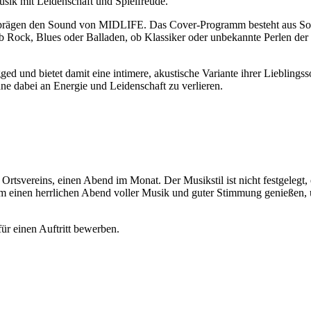
sik mit Leidenschaft und Spielfreude.
rägen den Sound von MIDLIFE. Das Cover-Programm besteht aus Songs
b Rock, Blues oder Balladen, ob Klassiker oder unbekannte Perlen der
 und bietet damit eine intimere, akustische Variante ihrer Liebling
e dabei an Energie und Leidenschaft zu verlieren.
rtsvereins, einen Abend im Monat. Der Musikstil ist nicht festgelegt,
m einen herrlichen Abend voller Musik und guter Stimmung genießen, 
ür einen Auftritt bewerben.