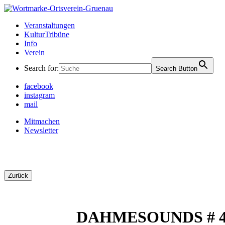
Skip
to
Ortsverein Grünau
Veranstaltungen und Angebote in Ihrem Bezirk
Veranstaltungen
content
KulturTribüne
Info
Verein
Search for:
Search Button
facebook
instagram
mail
Mitmachen
Newsletter
Zurück
DAHMESOUNDS # 