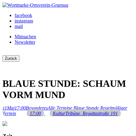
Skip
to
Ortsverein Grünau
Veranstaltungen und Angebote in Ihrem Bezirk
facebook
content
instagram
mail
Mitmachen
Newsletter
Zurück
BLAUE STUNDE: SCHAUM
VORM MUND
11
Mai
17:00
Besonderes
Alle Termine,
Blaue Stunde,
Regelmäßiger
Termin
17:00
KulturTribüne
, Regattastraße 191