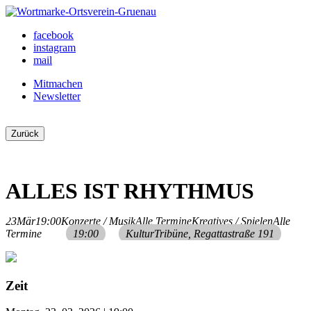
Skip
to
Ortsverein Grünau
Veranstaltungen und Angebote in Ihrem Bezirk
facebook
content
instagram
mail
Mitmachen
Newsletter
Zurück
ALLES IST RHYTHMUS
23
Mär
19:00
Konzerte / Musik
Alle Termine
Kreatives / Spielen
Alle
Termine
19:00
KulturTribüne
, Regattastraße 191
Zeit