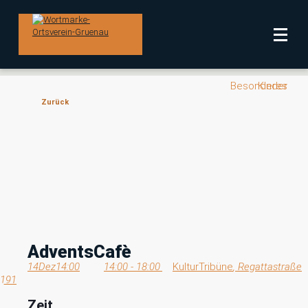
Veranstaltungen und Angebote in Ihrem Bezirk
Ortsverein Grünau
Besonderes
Kinder
Zurück
AdventsCafè
14
Dez
14:00
14:00 - 18:00
KulturTribüne
, Regattastraße
191
Zeit