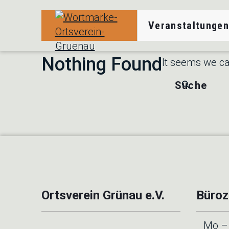
Veranstaltunge
Veranstaltungen und Angebote in Ihrem B
Ortsverein Grünau
Nothing Found
It seems we can
Search Button
Search
for:
Ortsverein Grünau e.V.
Büroz
Mo – 