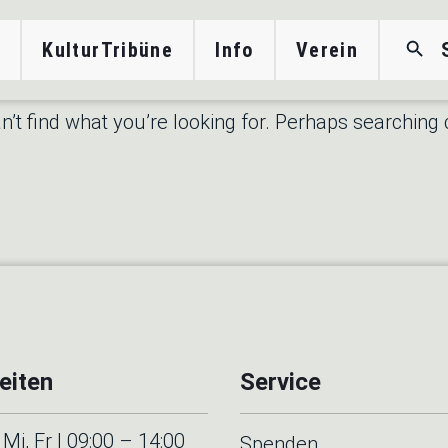
Search Button
Sea
n
KulturTribüne
Info
Verein
for:
ezirk
’t find what you’re looking for. Perhaps searching 
eiten
Service
Mi, Fr | 09:00 – 14:00
Spenden