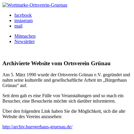
Skip
to
Ortsverein Grünau
Veranstaltungen und Angebote in Ihrem Bezirk
facebook
content
instagram
mail
Mitmachen
Newsletter
Archivierte Website vom Ortsverein Grünau
Am 5. März 1990 wurde der Ortsverein Grünau e.V. gegründet und
nahm seine kulturelle und gesellschaftliche Arbeit im „Bürgerhaus
Grünau“ auf.
Seit dem gab es eine Fülle von Veranstaltungen und so mach ein
Besucher, eine Besucherin möchte sich darüber informieren.
Über den folgenden Link haben Sie die Möglichkeit, sich die alte
Website des Vereins anzusehen:
http://archiv.buergerhaus-gruenau.de/