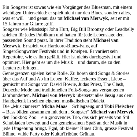
Ein Songster ist sowas wie ein Vorgänger des Bluesman, mit einem
wichtigen Unterschied: er spielt nicht nur den Blues, sondern alles,
was er will – und genau das tut
Michael van Merwyk
, seit er mit
15 Jahren zur Gitarre griff.
Songster wie Mississipi John Hurt, Big Bill Broonzy oder Leadbelly
spielten für jedes Publikum und hatten für jede Lebenslage den
passenden Sound parat. In ihrer Tradition steht
Michael van
Merwyk
. Er spielt vor Hardcore-Blues-Fans, auf
Singer/Songwriter-Festivals und in Kneipen. Er variiert sein
Repertoire, wie es ihm gefällt. Hier ist nichts durchgestylt und
optimiert. Hier geht es um die Musik – und darum, sie zu den
Leuten zu bringen.
Genregrenzen spielen keine Rolle. Zu hören sind Songs & Stories
über das Auf und Ab im Leben, Kaffee, leckeres Essen, Liebe –
gemischt mit Songs von David Bowie, Judas Priest, The Clash,
Depeche Mode und traditionellen Folk-Songs aus vergangenen
Jahrhunderten.
M
ichael von M
ervyk
übersetzt alles lässig aus dem
Handgelenk in seinen eigenen musikalischen Dialekt.
Die „Musicianeers“
Micha Maas
– Schlagzeug und
Tobi Fleischer
– Bass bilden zusammen mit dem „Songster“
M
ichael van M
ervyk
den Jookbox Zoo – ein groovendes Trio, das sich jenseits von Stil-
Schubladen bewegt und den gemeinsamen Spaß an der Musik in
jede Umgebung bringt. Egal, ob kleiner Blues-Club, grosse Festival-
Bühne, wilde Party oder KulturTribüne Grünau.