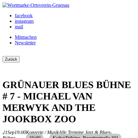
Skip
to
Ortsverein Grünau
Veranstaltungen und Angebote in Ihrem Bezirk
facebook
content
instagram
mail
Mitmachen
Newsletter
Zurück
GRÜNAUER BLUES BÜHNE
# 7 - MICHAEL VAN
MERWYK AND THE
JOOKBOX ZOO
21
Sep
19:00
Konzerte / Musik
Alle Termine,
Jazz & Blues-
Bühne
19:00
KulturTribüne
, Regattastraße 191